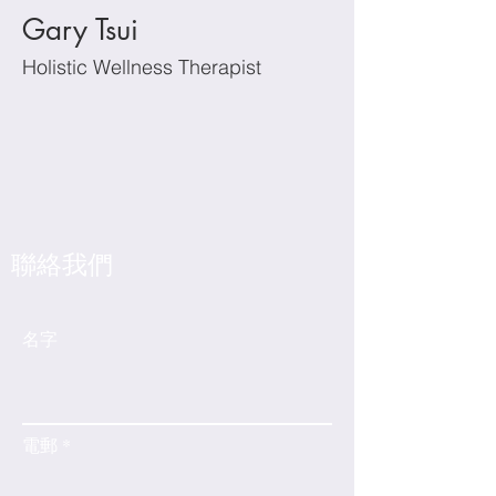
Gary Tsui
Holistic Wellness Therapist
​聯絡我們
名字
電郵