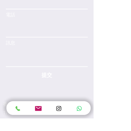
電話
訊息
提交
香港灣仔皇后大道東28號金鐘匯中心
17樓A室
電郵:
info@wecarewellness.com.hk
電話:
60165823