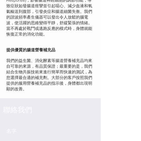
Response)，影響腸道神經細胞的調節功能，導
致症狀如發腸道痙攣並引起噁心、減少血液和氧
氣輸送到腹部，引發炎症和腸道細菌失衡。我們
的諧波頻率產生儀器可以發出令人放鬆的腦電
波，使活躍的思維變得平靜，舒緩緊張的情緒。
當不再處於戰鬥或逃跑反應的模式時，身體就能
恢復正常的消化功能。
提供優質的腸道營養補充品
我們的益生菌、消化酵素等腸道營養補充品均來
自可靠的來源，有品質保證；最重要的是，我們
結合生物共振技術來進行簡單而快速的測試，為
您選擇最合適的補充劑。大部分的客戶按照我們
提供的服用營養補充品的指示後，身體都出現明
顯的改善。
​聯絡我們
名字