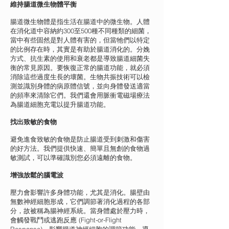
維持腸道微生物體平衡
腸道微生物體是指生活在腸道中的微生物。人體
在消化道中容納約300至500種不同種類的細菌，
當中有些固然是對人體有害的，但當牠們以特定
的比例存在時，其實是有助於腸道消化的。分娩
方式、抗生素的使用和衰老都是導致腸道細菌失
衡的常見原因。要恢復正常的腸道功能，就必須
消除這些過度生長的壞菌。生物共振技術可以檢
測並識別身體的病原體信號，並向身體發送適當
的頻率來清除它們。我們還會用脈衝電磁場療法
為腸道細胞充電以提升腸道功能。
找出致敏的食物
避免進食致敏的食物是防止腸道受到刺激和傷害
的好方法。我們提供快速、簡單且無創的食物過
敏測試，可以準確識別您必須遠離的食物。
增強放鬆的腦電波
壓力會影響許多身體功能，尤其是消化。腸壁由
無數神經細胞形成，它們調節著消化過程的各部
分，故被稱為腸神經系統。當身體處於壓力時，
會觸發戰鬥或逃跑反應 (Fight-or-Flight