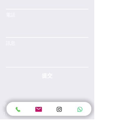
電話
訊息
提交
香港灣仔皇后大道東28號金鐘匯中心
17樓A室
電郵:
info@wecarewellness.com.hk
電話:
60165823