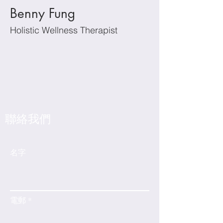
Benny Fung
Holistic Wellness Therapist
​聯絡我們
名字
電郵