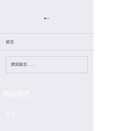
留言
巴哈花精的簡介
撰寫留言......
上醫醫未病之病 — 治未病
的重要性
​聯絡我們
名字