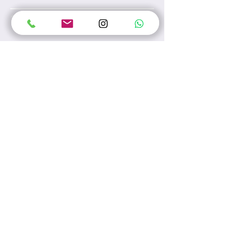
電郵
電話
訊息
提交
香港灣仔皇后大道東28號金鐘匯中心