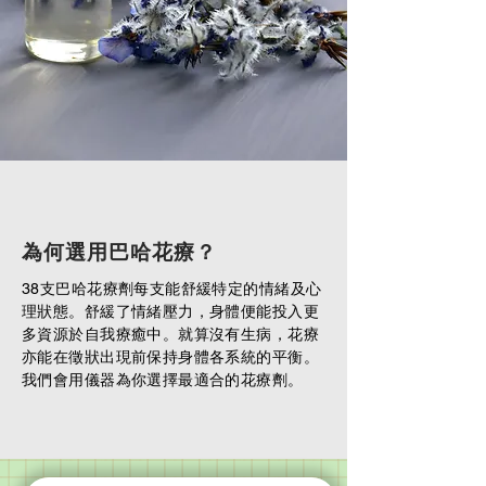
為何選用巴哈花療？
38支巴哈花療劑每支能舒緩特定的情緒及心
理狀態。舒緩了情緒壓力，身體便能投入更
多資源於自我療癒中。就算沒有生病，花療
亦能在徵狀出現前保持身體各系統的平衡。
我們會用儀器為你選擇最適合的花療劑。