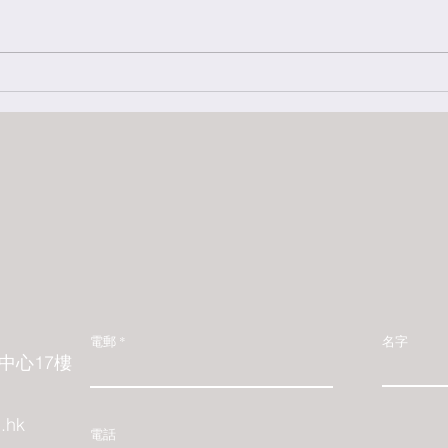
巴哈花精的簡介
脈衝
電郵
名字
中心17樓
.hk
電話