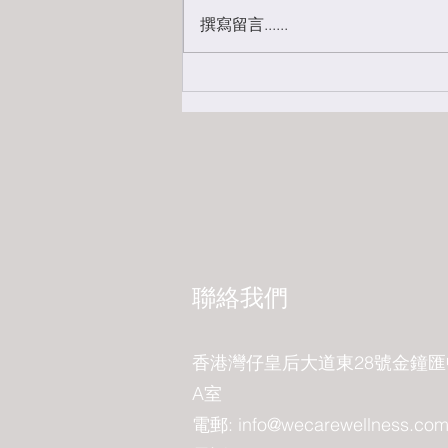
撰寫留言......
上醫醫未病之病 — 治未病的
重要性
​聯絡我們
香港灣仔皇后大道東28號金鐘匯
A室
電郵:
info@wecarewellness.com